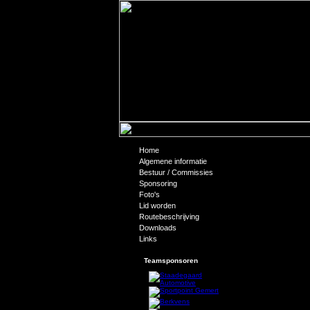
Home
16-11-2014: B
Algemene informatie
Bestuur / Commissies
Winst voor Quo Vad
Sponsoring
Afgelopen zondag sp
Foto's
uitwedstrijd. Behalve
Lid worden
team in Weert van st
stand al 5-19 in het
Routebeschrijving
eindstand: 32-79. De
Downloads
spelers (met lengte)
Links
Puntenverdeling: Mik
Stijn Heinrich 2, Tho
Teamsponsoren