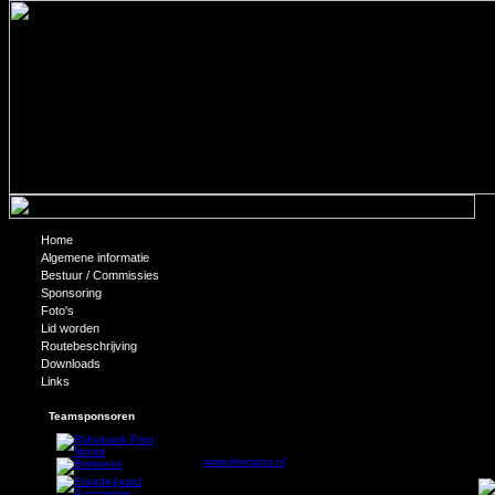
Home
Basketbal is bijna als ondernemen...
Algemene informatie
Bestuur / Commissies
Basketbal is een prachtige sport; om te doen én om naar 
Sponsoring
en weer. Er wordt je geen moment rust gegund. Het is vol
Foto's
Het is bijna als ondernemen …
Lid worden
Dat is de reden dat wij er als Biemans voor hebben gek
Routebeschrijving
grondslag: als accountantskantoor maken wij het onderne
Downloads
we dat bij de leden van Quo Vadis via onze sponsoring 
Links
Rest ons iedereen fijne feestdagen te wensen en alle goe
kunnen beteken, dan horen wij het graag van u …
Teamsponsoren
Met vriendelijke groet,
Oscar O.H.G. Hofs AA
Biemans Accountants BV
www.biemans.nl